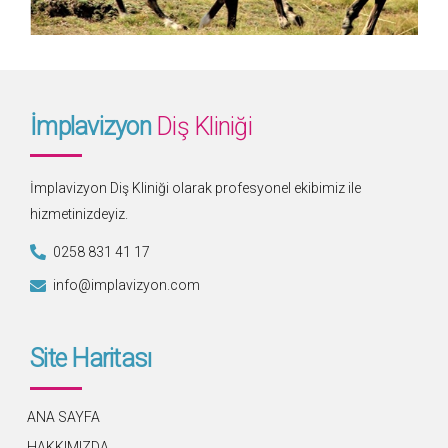
İmplavizyon
Diş Kliniği
İmplavizyon Diş Kliniği olarak profesyonel ekibimiz ile
hizmetinizdeyiz.
0258 831 41 17
info@implavizyon.com
Site Haritası
ANA SAYFA
HAKKIMIZDA