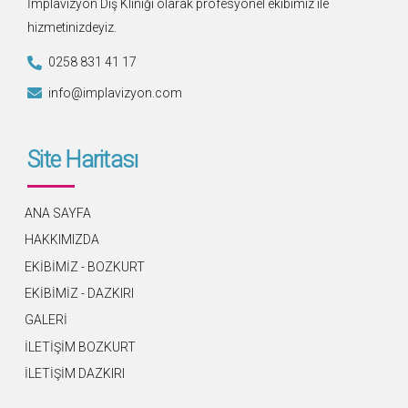
İmplavizyon Diş Kliniği olarak profesyonel ekibimiz ile
hizmetinizdeyiz.
0258 831 41 17
info@implavizyon.com
Site Haritası
ANA SAYFA
HAKKIMIZDA
EKİBİMİZ - BOZKURT
EKİBİMİZ - DAZKIRI
GALERİ
İLETİŞİM BOZKURT
İLETİŞİM DAZKIRI