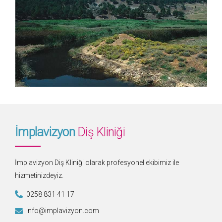
İmplavizyon
Diş Kliniği
İmplavizyon Diş Kliniği olarak profesyonel ekibimiz ile
hizmetinizdeyiz.
0258 831 41 17
info@implavizyon.com