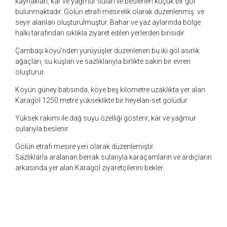
kaynakları, kar ve yağmur suları ile beslenen küçük bir göl
bulunmaktadır. Gölün etrafı mesirelik olarak düzenlenmiş ve
seyir alanları oluşturulmuştur. Bahar ve yaz aylarında bölge
halkı tarafından sıklıkla ziyaret edilen yerlerden birisidir.
Çambaşı köyü’nden yürüyüşler düzenlenen bu iki göl asırlık
ağaçları, su kuşları ve sazlıklarıyla birlikte sakin bir evren
oluşturur.
Köyün güney batısında, köye beş kilometre uzaklıkta yer alan
Karagöl 1250 metre yükseklikte bir heyelan-set gölüdür.
Yüksek rakımı ile dağ suyu özelliği gösterir, kar ve yağmur
sularıyla beslenir.
Gölün etrafı mesire yeri olarak düzenlemiştir.
Sazlıklarla aralanan berrak sularıyla karaçamların ve ardıçların
arkasında yer alan Karagöl ziyaretçilerini bekler.