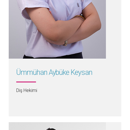
Detayını Gör
Ümmühan Aybüke Keysan
Diş Hekimi