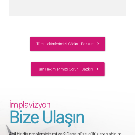
Tüm Hekimlerimizi Görün - Bozkurt
Tüm Hekimlerimizi Görün - Dazkırı
İmplavizyon
Bize Ulaşın
Acil bir diş probleminiz mi var? Daha güzel gülüşlere sahip mi